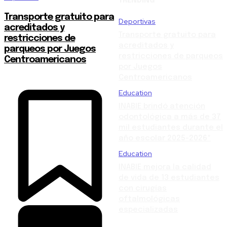
TRENDING
Transporte gratuito para
Deportivas
acreditados y
Transporte gratuito para
restricciones de
acreditados y
parqueos por Juegos
restricciones de parqueos
Centroamericanos
por Juegos
Centroamericanos
Education
INABIE brindó atención
odontológica a más de 37
mil estudiantes durante el
año escolar 2025-2026*
Education
INABIE mejora la calidad
de vida de 13 estudiantes
con cirugías
oftalmológicas
especializadas