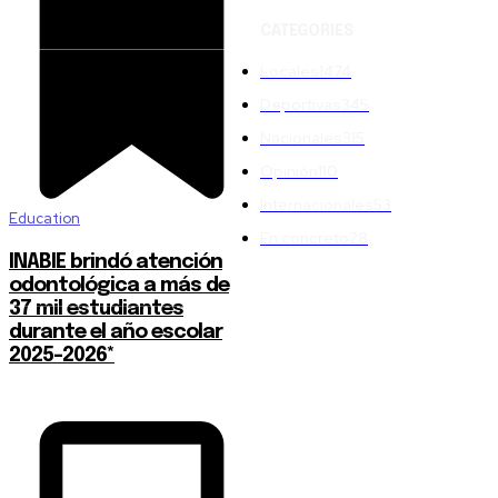
CATEGORIES
Locales
1474
Deportivas
345
Nacionales
315
Opinión
110
Internacionales
53
Education
En concreto
28
INABIE brindó atención
odontológica a más de
37 mil estudiantes
durante el año escolar
2025-2026*