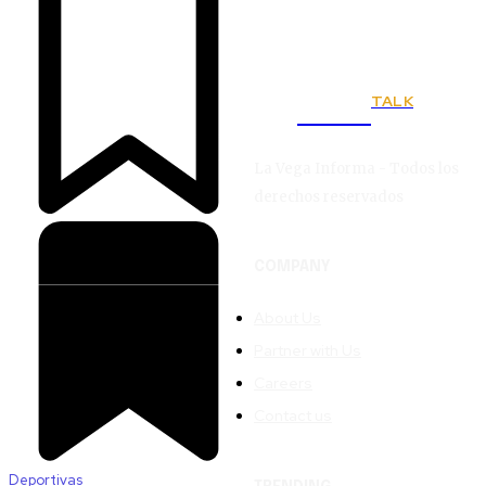
TALK
Town
La Vega Informa - Todos los
derechos reservados
COMPANY
About Us
Partner with Us
Careers
Contact us
Deportivas