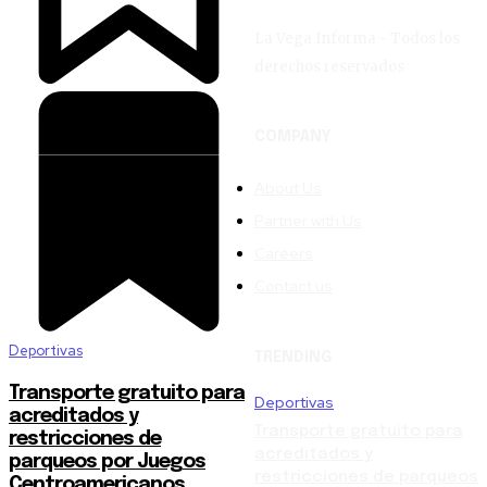
La Vega Informa - Todos los
derechos reservados
COMPANY
About Us
Partner with Us
Careers
Contact us
Deportivas
TRENDING
Transporte gratuito para
Deportivas
acreditados y
Transporte gratuito para
restricciones de
acreditados y
parqueos por Juegos
restricciones de parqueos
Centroamericanos