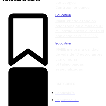
por Juegos
Centroamericanos
Education
INABIE brindó atención
odontológica a más de 37
mil estudiantes durante el
año escolar 2025-2026*
Education
INABIE mejora la calidad
de vida de 13 estudiantes
con cirugías
oftalmológicas
especializadas
CATEGORIES
Locales
1474
Deportivas
345