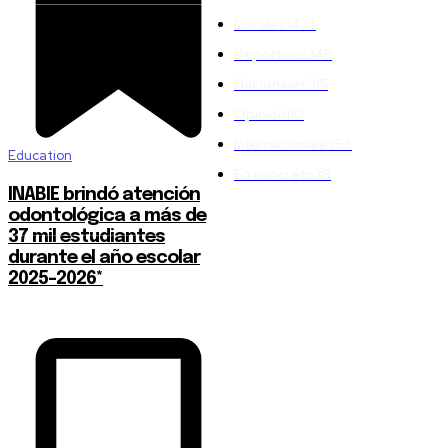
Locales
1474
Deportivas
345
Nacionales
315
Opinión
110
Internacionales
53
Education
En concreto
28
INABIE brindó atención
odontológica a más de
37 mil estudiantes
durante el año escolar
2025-2026*