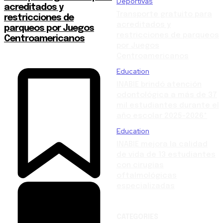
Deportivas
acreditados y
Transporte gratuito para
restricciones de
acreditados y
parqueos por Juegos
restricciones de parqueos
Centroamericanos
por Juegos
Centroamericanos
Education
INABIE brindó atención
odontológica a más de 37
mil estudiantes durante el
año escolar 2025-2026*
Education
INABIE mejora la calidad
de vida de 13 estudiantes
con cirugías
oftalmológicas
especializadas
CATEGORIES