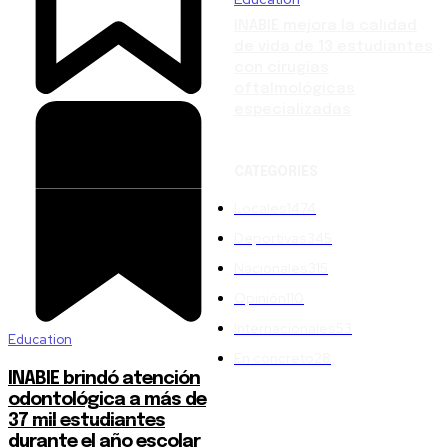
INABIE mejora la calidad
de vida de 13 estudiantes
con cirugías
oftalmológicas
especializadas
CATEGORIES
Locales
1474
Deportivas
345
Nacionales
315
Opinión
110
Internacionales
53
Education
En concreto
28
INABIE brindó atención
odontológica a más de
37 mil estudiantes
durante el año escolar