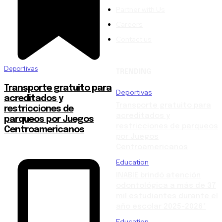
Partner with Us
Careers
Contact us
Deportivas
TRENDING
Transporte gratuito para
Deportivas
acreditados y
Transporte gratuito para
restricciones de
acreditados y
parqueos por Juegos
restricciones de parqueos
Centroamericanos
por Juegos
Centroamericanos
Education
INABIE brindó atención
odontológica a más de 37
mil estudiantes durante el
año escolar 2025-2026*
Education