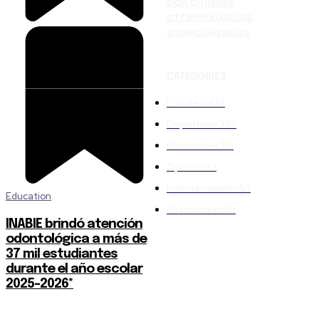
con cirugías
oftalmológicas
especializadas
CATEGORIES
Locales
1474
Deportivas
345
Nacionales
315
Opinión
110
Internacionales
53
Education
En concreto
28
INABIE brindó atención
odontológica a más de
37 mil estudiantes
durante el año escolar
2025-2026*