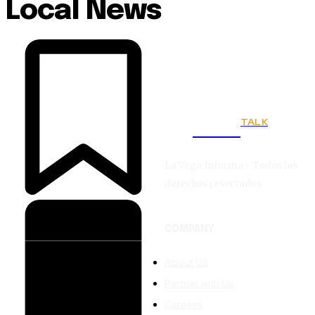
Local News
TALK
Town
La Vega Informa - Todos los
derechos reservados
COMPANY
About Us
Partner with Us
Careers