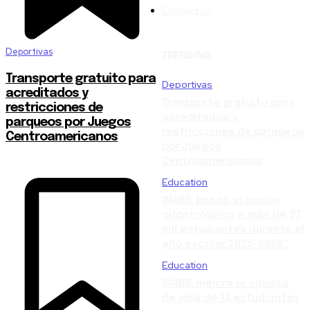
Contact us
Deportivas
TRENDING
Transporte gratuito para
Deportivas
acreditados y
Transporte gratuito para
restricciones de
acreditados y
parqueos por Juegos
restricciones de parqueos
Centroamericanos
por Juegos
Centroamericanos
Education
INABIE brindó atención
odontológica a más de 37
mil estudiantes durante el
año escolar 2025-2026*
Education
INABIE mejora la calidad
de vida de 13 estudiantes