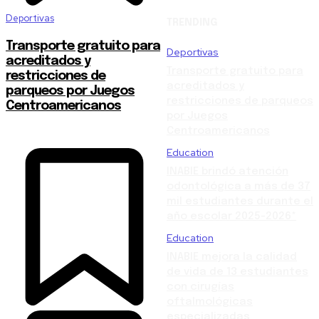
Deportivas
TRENDING
Transporte gratuito para
Deportivas
acreditados y
Transporte gratuito para
restricciones de
acreditados y
parqueos por Juegos
restricciones de parqueos
Centroamericanos
por Juegos
Centroamericanos
Education
INABIE brindó atención
odontológica a más de 37
mil estudiantes durante el
año escolar 2025-2026*
Education
INABIE mejora la calidad
de vida de 13 estudiantes
con cirugías
oftalmológicas
especializadas