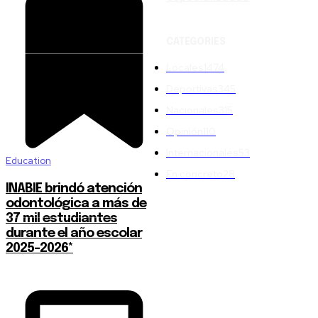
CATEGORIES
Locales
1474
Deportivas
345
Nacionales
315
Opinión
110
Internacionales
53
Education
En concreto
28
INABIE brindó atención
odontológica a más de
37 mil estudiantes
durante el año escolar
2025-2026*