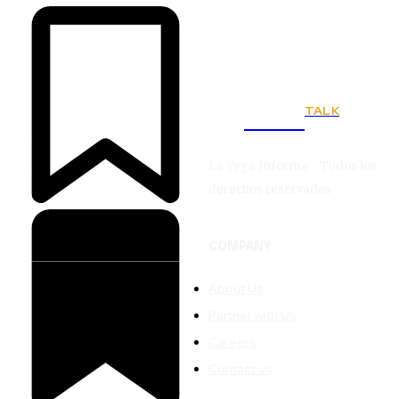
TALK
Town
La Vega Informa - Todos los
derechos reservados
COMPANY
About Us
Partner with Us
Careers
Contact us