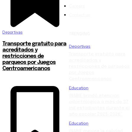
Careers
Contact us
Deportivas
TRENDING
Transporte gratuito para
Deportivas
acreditados y
Transporte gratuito para
restricciones de
acreditados y
parqueos por Juegos
restricciones de parqueos
Centroamericanos
por Juegos
Centroamericanos
Education
INABIE brindó atención
odontológica a más de 37
mil estudiantes durante el
año escolar 2025-2026*
Education
INABIE mejora la calidad