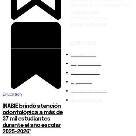
de vida de 13 estudiantes
con cirugías
oftalmológicas
especializadas
CATEGORIES
Locales
1474
Deportivas
345
Nacionales
315
Opinión
110
Internacionales
53
Education
En concreto
28
INABIE brindó atención
odontológica a más de
37 mil estudiantes
durante el año escolar
2025-2026*