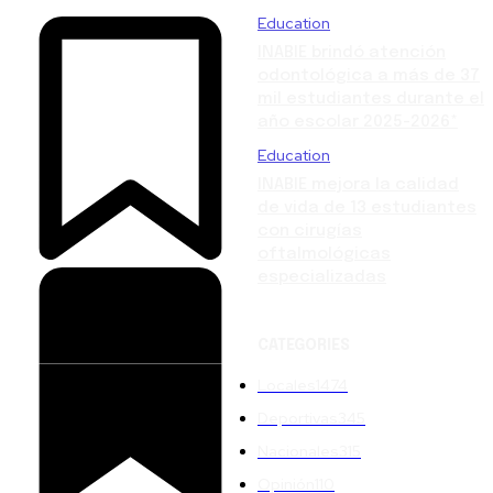
Education
INABIE brindó atención
odontológica a más de 37
mil estudiantes durante el
año escolar 2025-2026*
Education
INABIE mejora la calidad
de vida de 13 estudiantes
con cirugías
oftalmológicas
especializadas
CATEGORIES
Locales
1474
Deportivas
345
Nacionales
315
Opinión
110