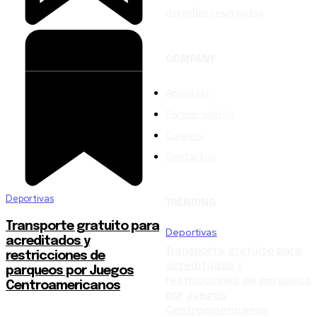
derechos reservados
COMPANY
About Us
Partner with Us
Careers
Contact us
Deportivas
TRENDING
Transporte gratuito para
Deportivas
acreditados y
Transporte gratuito para
restricciones de
acreditados y
parqueos por Juegos
restricciones de parqueos
Centroamericanos
por Juegos
Centroamericanos