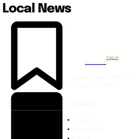
Local News
TALK
Town
La Vega Informa - Todos los
derechos reservados
COMPANY
About Us
Partner with Us
Careers