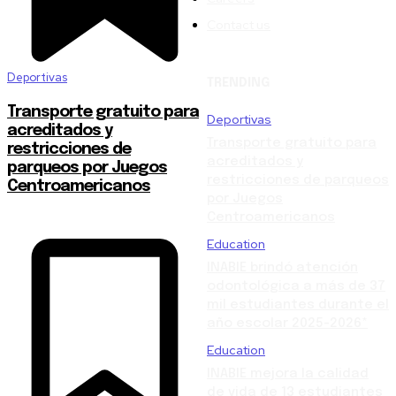
Contact us
Deportivas
TRENDING
Transporte gratuito para
Deportivas
acreditados y
Transporte gratuito para
restricciones de
acreditados y
parqueos por Juegos
restricciones de parqueos
Centroamericanos
por Juegos
Centroamericanos
Education
INABIE brindó atención
odontológica a más de 37
mil estudiantes durante el
año escolar 2025-2026*
Education
INABIE mejora la calidad
de vida de 13 estudiantes