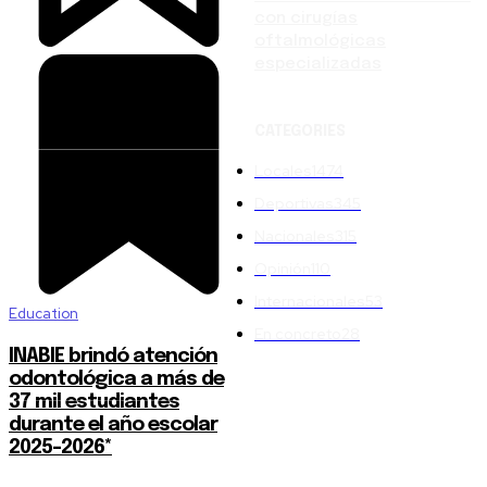
con cirugías
oftalmológicas
especializadas
CATEGORIES
Locales
1474
Deportivas
345
Nacionales
315
Opinión
110
Internacionales
53
Education
En concreto
28
INABIE brindó atención
odontológica a más de
37 mil estudiantes
durante el año escolar
2025-2026*